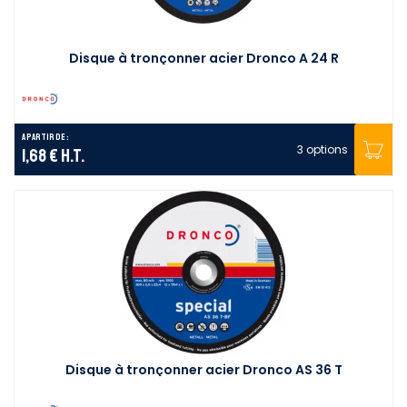
Disque à tronçonner acier Dronco A 24 R
A partir de :
3 options
1,68 €
H.T.
Disque à tronçonner acier Dronco AS 36 T