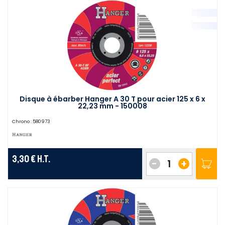
Disque à ébarber Hanger A 30 T pour acier 125 x 6 x
22,23 mm - 150008
Chrono :
580973
3,30 €
H.T.
-
+