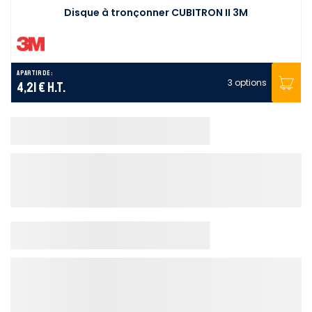
Disque à tronçonner CUBITRON II 3M
A partir de :
3 options
4,21 €
H.T.