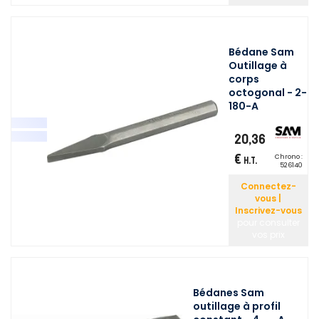
Bédane Sam
Outillage à
corps
octogonal - 2-
180-A
20,36
€
Chrono :
H.T.
526140
Connectez-
vous |
Inscrivez-vous
pour consulter
vos prix
Bédanes Sam
outillage à profil