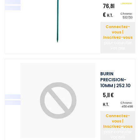
76,81
€
Chrono :
H.T.
532720
Connectez-
vous |
Inscrivez-vous
pour consulter
vos prix
BURIN
PRECISION-
10MM | 252.10
5,11 €
Chrono :
H.T.
450498
Connectez-
vous |
Inscrivez-vous
pour consulter
vos prix