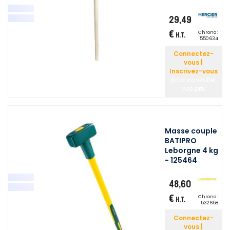
29,49
€
Chrono :
H.T.
550634
Connectez-
vous |
Inscrivez-vous
pour consulter
vos prix
Masse couple
BATIPRO
Leborgne 4 kg
- 125464
48,60
€
Chrono :
H.T.
532658
Connectez-
vous |