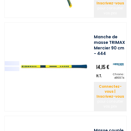
Inscrivez-vous
pour consulter
vos prix
Manche de
masse TRIMAX
Mercier 90 cm
- 444
14,15 €
Chrono :
H.T.
486974
Connectez-
vous |
Inscrivez-vous
pour consulter
vos prix
Masse couple