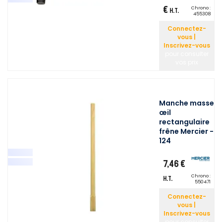
€
Chrono :
H.T.
455308
Connectez-
vous |
Inscrivez-vous
pour consulter
vos prix
Manche masse
œil
rectangulaire
frêne Mercier -
124
7,46 €
Chrono :
H.T.
550471
Connectez-
vous |
Inscrivez-vous
pour consulter