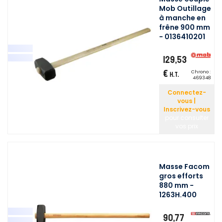
Mob Outillage
à manche en
frêne 900 mm
- 0136410201
129,53
€
Chrono :
H.T.
469348
Connectez-
vous |
Inscrivez-vous
pour consulter
vos prix
Masse Facom
gros efforts
880 mm -
1263H.400
90,77