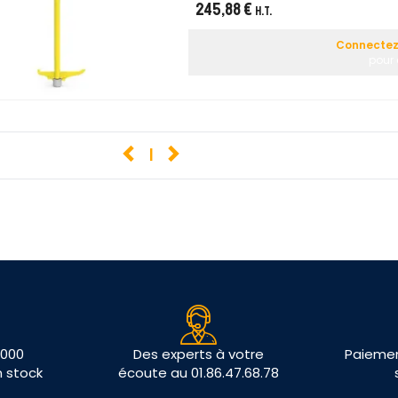
245,88 €
H.T.
Connectez-
pour 
1
 000
Des experts à votre
Paiemen
n stock
écoute au 01.86.47.68.78