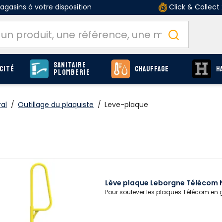
gasins à votre disposition
Click & Collect
Sanitaire
cité
Chauffage
H
Plomberie
al
/
Outillage du plaquiste
/
Leve-plaque
Lève plaque Leborgne Télécom N
Pour soulever les plaques Télécom en g