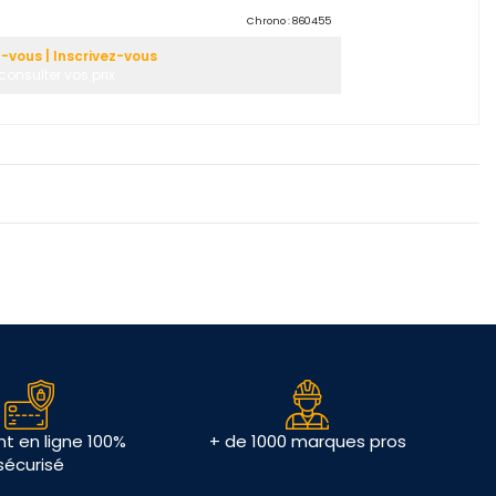
Chrono :
860455
vous | Inscrivez-vous
consulter vos prix
t en ligne 100%
+ de 1000 marques pros
sécurisé