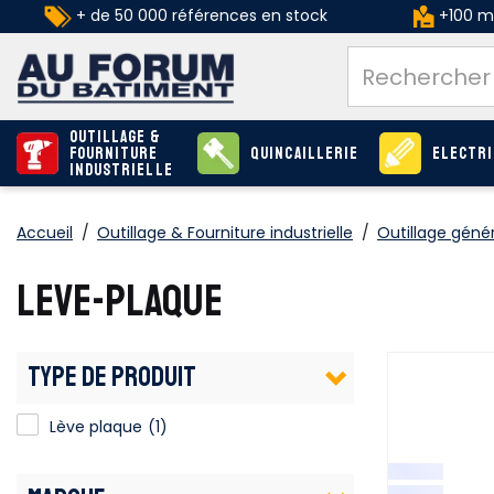
+ de 50 000 références en stock
+100 ma
Outillage &
Fourniture
Quincaillerie
Electri
industrielle
Accueil
/
Outillage & Fourniture industrielle
/
Outillage génér
LEVE-PLAQUE
TYPE DE PRODUIT
Lève plaque
(1)