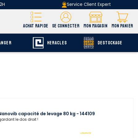
 2H
Service Client Expert
ACHAT RAPIDE
SE CONNECTER
MON MAGASIN
MON PANIER
ANGER
HERACLES
DESTOCKAGE
anovib capacité de levage 80 kg - 144109
ardant le dos droit !