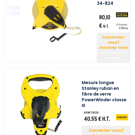
34-824
80,10
€
Chrono :
H.T.
578164
Connectez-
vous |
Inscrivez-vous
pour consulter
vos prix
Mesure longue
Stanley ruban en
fibre de verre
PowerWinder classe
III
A partir de :
40,55 €
H.T.
Connectez-vous |