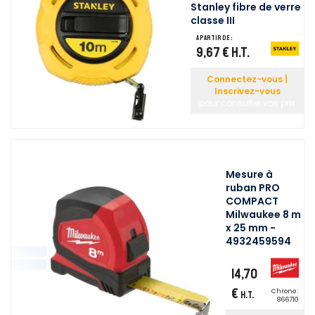
Stanley fibre de verre
classe III
A partir de :
9,67 €
H.T.
Connectez-vous |
Inscrivez-vous
pour consulter vos prix
Mesure à
ruban PRO
COMPACT
Milwaukee 8 m
x 25 mm -
4932459594
14,70
€
Chrono :
H.T.
866710