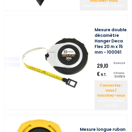
Inscrivez-vous
pour consulter vos prix
Mesure double
décamètre
Hanger Deca
Flex 20 m x 15
mm - 100061
29,10
€
Chrono :
H.T.
536509
Connectez-
vous |
Inscrivez-vous
pour consulter
vos prix
Mesure longue ruban