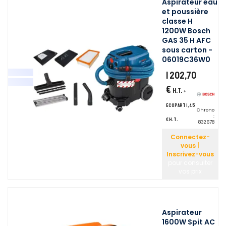
Aspirateur eau
et poussière
classe H
1200W Bosch
GAS 35 H AFC
sous carton -
06019C36W0
1 202,70
€
H.T.
+
ecopart 1,45
Chrono
:
€ H.T.
832678
Connectez-
vous |
Inscrivez-vous
pour consulter
vos prix
Aspirateur
1600W Spit AC