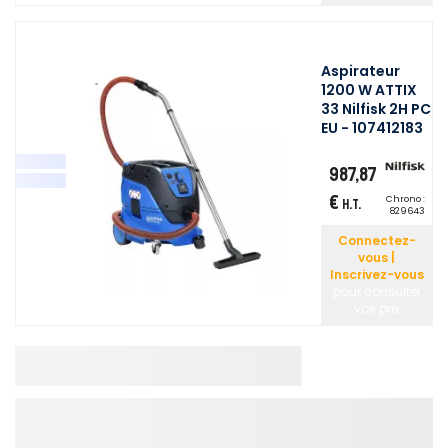
Aspirateur
1200 W ATTIX
33 Nilfisk 2H PC
EU - 107412183
987,87
€
Chrono :
H.T.
829643
Connectez-
vous |
Inscrivez-vous
pour consulter
vos prix