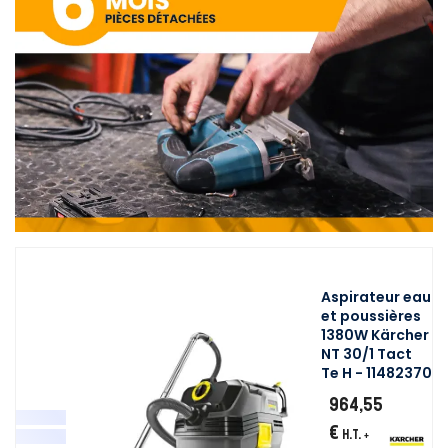
Aspirateur eau
et poussières
1380W Kärcher
NT 30/1 Tact
Te H - 11482370
964,55
€
H.T.
+