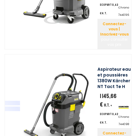
ecopart 0,42
Chrono
:
€ H.T.
744096
Connectez-
vous |
Inscrivez-vous
pour consulter
vos prix
Aspirateur eau
et poussières
1380W Kärcher
NT Tact Te H
1 145,66
€
H.T.
+
ecopart 0,42
Chrono
:
€ H.T.
744098
Connectez-