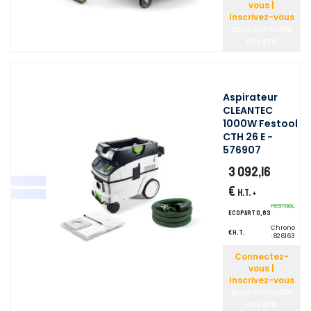
vous |
Inscrivez-vous
pour consulter
vos prix
Aspirateur
CLEANTEC
1000W Festool
CTH 26 E -
576907
3 092,16
€
H.T.
+
ecopart 0,83
Chrono
€ H.T.
:
826163
Connectez-
vous |
Inscrivez-vous
pour consulter
vos prix