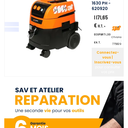
1630 PH -
620920
1 171,65
€
H.T.
+
ecopart 1,33
Chrono
:
€ H.T.
775829
Connectez-
vous |
Inscrivez-vous
pour consulter
vos prix