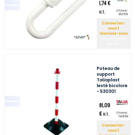
1,74 €
Chrono :
H.T.
613729
Connectez-
vous |
Inscrivez-vous
pour consulter
vos prix
Poteau de
support
Taliaplast
lesté bicolore
- 530301
81,09
€
Chrono :
H.T.
741956
Connectez-
vous |