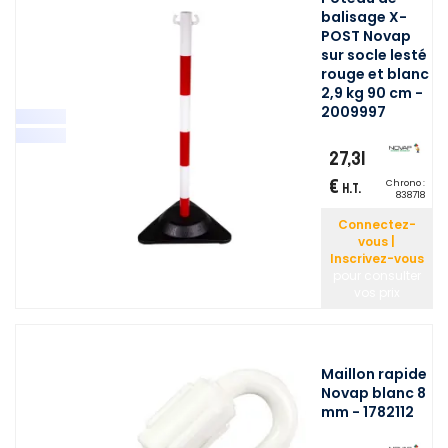
balisage X-
POST Novap
sur socle lesté
rouge et blanc
2,9 kg 90 cm -
2009997
27,31
€
Chrono :
H.T.
838718
Connectez-
vous |
Inscrivez-vous
pour consulter
vos prix
Maillon rapide
Novap blanc 8
mm - 1782112