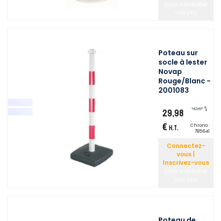
pour consulter
vos prix
Poteau sur
socle à lester
Novap
Rouge/Blanc -
2001083
29,98
€
Chrono :
H.T.
785641
Connectez-
vous |
Inscrivez-vous
pour consulter
vos prix
Poteau de