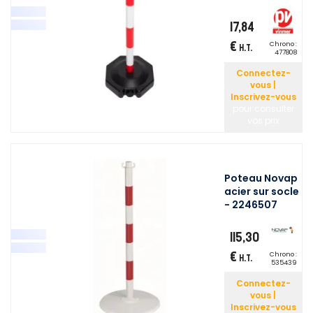
17,84
€
Chrono :
H.T.
477808
Connectez-
vous |
Inscrivez-vous
pour consulter
vos prix
Poteau Novap
acier sur socle
- 2246507
115,30
€
Chrono :
H.T.
535439
Connectez-
vous |
Inscrivez-vous