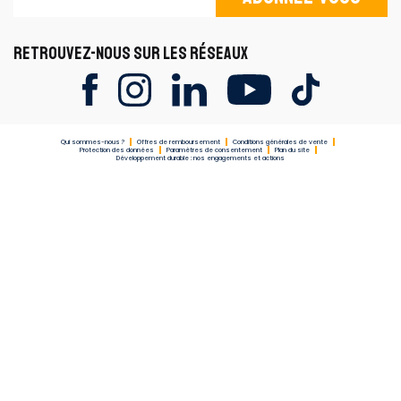
RETROUVEZ-NOUS SUR LES RÉSEAUX
Qui sommes-nous ?
Offres de remboursement
Conditions générales de vente
Protection des données
Paramètres de consentement
Plan du site
Développement durable : nos engagements et actions