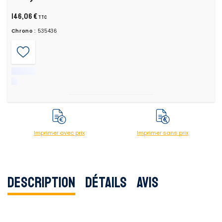
146,06 €
TTC
Chrono :
535436
Imprimer avec prix
Imprimer sans prix
Description
Détails
Avis