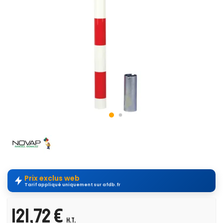
Prix exclus web
Tarif appliqué uniquement sur afdb.fr
121,72 €
H.T.