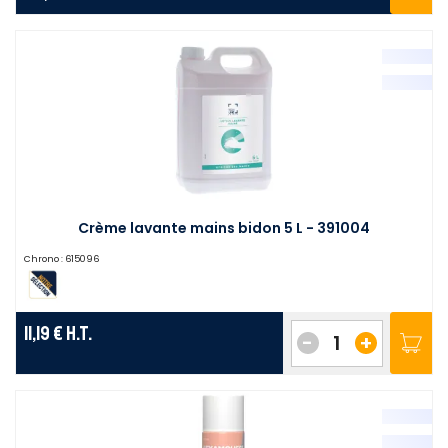
Crème lavante mains bidon 5 L - 391004
Chrono :
615096
11,19 €
H.T.
-
+