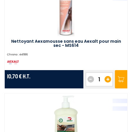
Nettoyant Aexamousse sans eau Aexalt pour main
sec - MS614
Chrono :
441186
10,70 €
H.T.
-
+