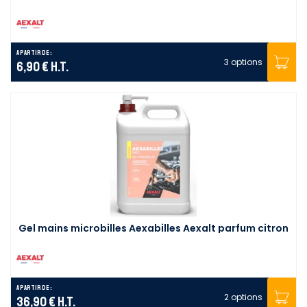
A partir de :
3 options
6,90 €
H.T.
Gel mains microbilles Aexabilles Aexalt parfum citron
A partir de :
2 options
36,90 €
H.T.