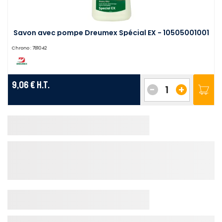
Savon avec pompe Dreumex Spécial EX - 10505001001
Chrono :
781042
9,06 €
H.T.
-
+