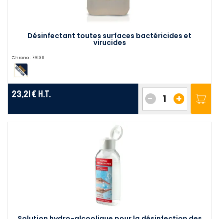
Désinfectant toutes surfaces bactéricides et
virucides
Chrono :
761311
23,21 €
H.T.
-
+
Solution hydro-alcoolique pour la désinfection des