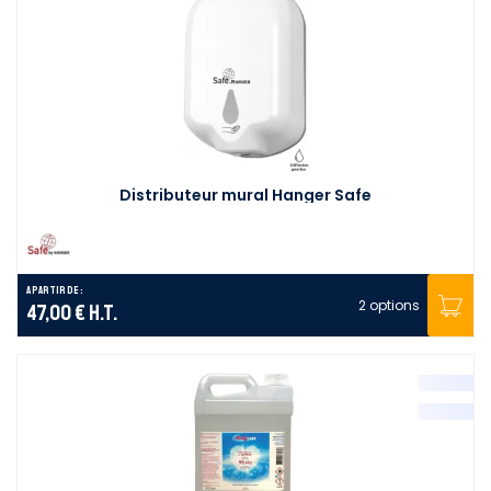
Distributeur mural Hanger Safe
A partir de :
2 options
47,00 €
H.T.