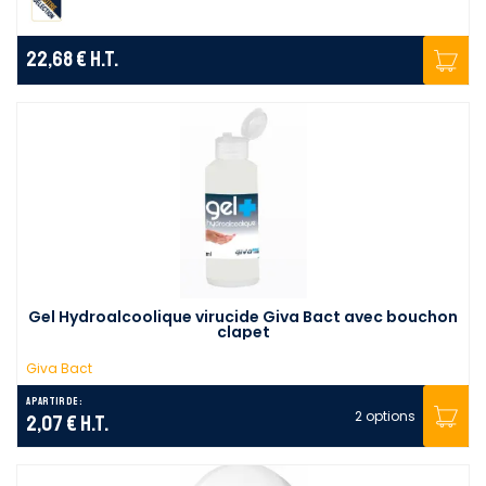
22,68 €
H.T.
Gel Hydroalcoolique virucide Giva Bact avec bouchon
clapet
Giva Bact
A partir de :
2 options
2,07 €
H.T.