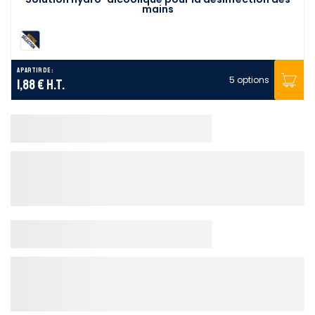
mains
A partir de :
5 options
1,88 €
H.T.