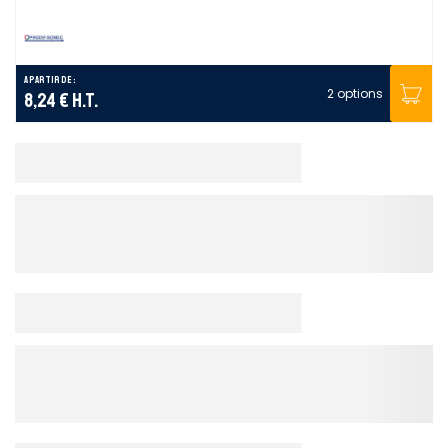
A partir de :
2 options
8,24 €
H.T.