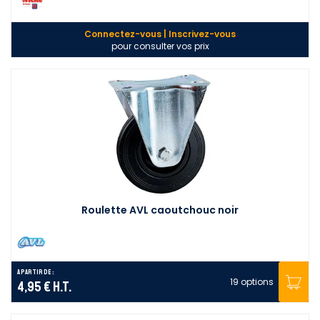
Connectez-vous | Inscrivez-vous
pour consulter vos prix
Roulette AVL caoutchouc noir
A partir de :
19 options
4,95 €
H.T.