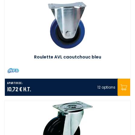
Roulette AVL caoutchouc bleu
A partir de :
12 options
10,72 €
H.T.