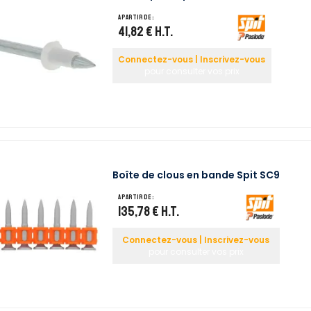
A partir de :
41,82 €
H.T.
Connectez-vous | Inscrivez-vous
pour consulter vos prix
Boîte de clous en bande Spit SC9
A partir de :
135,78 €
H.T.
Connectez-vous | Inscrivez-vous
pour consulter vos prix