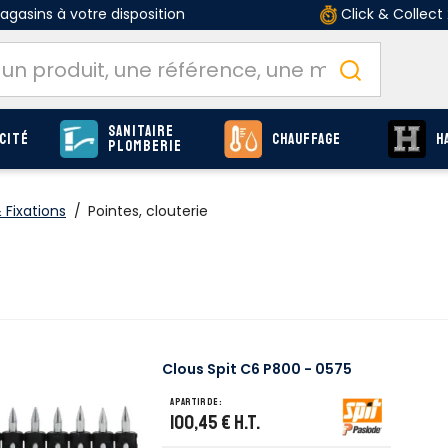
gasins à votre disposition
Click & Collect
Sanitaire
cité
Chauffage
H
Plomberie
Fixations
/
Pointes, clouterie
Clous Spit C6 P800 - 0575
A partir de :
100,45 €
H.T.