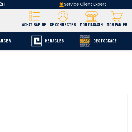
 2H
Service Client Expert
ACHAT RAPIDE
SE CONNECTER
MON MAGASIN
MON PANIER
ANGER
HERACLES
DESTOCKAGE