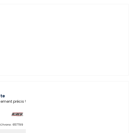
ate
cement précis !
Chrono :
657799