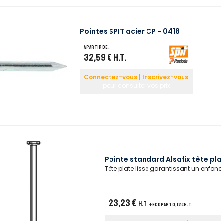
Pointes SPIT acier CP - 0418
A partir de :
32,59 €
H.T.
Connectez-vous | Inscrivez-vous
pour consulter vos prix
Pointe standard Alsafix tête pl
Tête plate lisse garantissant un enfon
23,23 €
H.T.
+ ecopart 0,12 € H.T.