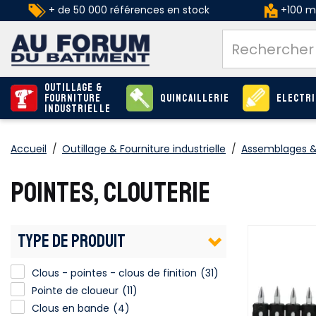
+ de 50 000 références en stock
+100 ma
Outillage &
Fourniture
Quincaillerie
Electri
industrielle
Accueil
/
Outillage & Fourniture industrielle
/
Assemblages & 
POINTES, CLOUTERIE
TYPE DE PRODUIT
Clous - pointes - clous de finition
Clous - pointes - clous de finition
(31)
Pointe de cloueur
(11)
Clous en bande
(4)