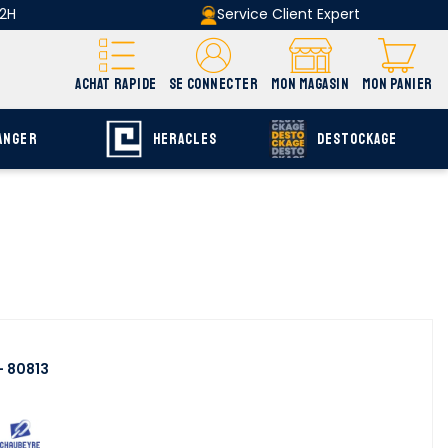
 2H
Service Client Expert
ACHAT RAPIDE
SE CONNECTER
MON MAGASIN
MON PANIER
ANGER
HERACLES
DESTOCKAGE
- 80813