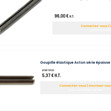
96,00 €
H.T.
Connectez-vous | 
pour consulter
Goupille élastique Acton série épaisse
A partir de :
5,37 €
H.T.
Connectez-vous | Inscrivez-vou
pour consulter vos prix