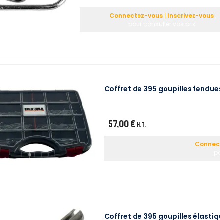
Connectez-vous | Inscrivez-vous
pour consulter vos prix
Coffret de 395 goupilles fendue
57,00 €
H.T.
Connect
po
Coffret de 395 goupilles élasti