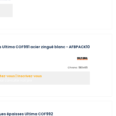
s Ultima COF991 acier zingué blanc - AFBPACK10
Chrono :
583465
ez-vous | Inscrivez-vous
ur consulter vos prix
ques épaisses Ultima COF992