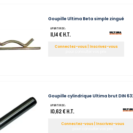
Goupille Ultima Beta simple zingué
A partir de :
11,14 €
H.T.
Connectez-vous | Inscrivez-vous
pour consulter vos prix
Goupille cylindrique Ultima brut DIN 63
A partir de :
10,62 €
H.T.
Connectez-vous | Inscrivez-vous
pour consulter vos prix