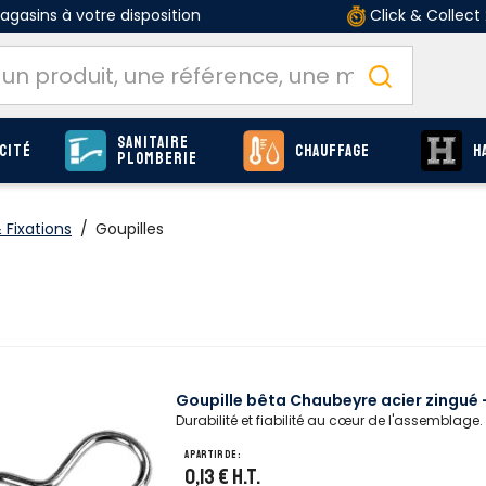
gasins à votre disposition
Click & Collect
Sanitaire
cité
Chauffage
H
Plomberie
Fixations
/
Goupilles
Goupille bêta Chaubeyre acier zingué 
Durabilité et fiabilité au cœur de l'assemblage.
A partir de :
0,13 €
H.T.