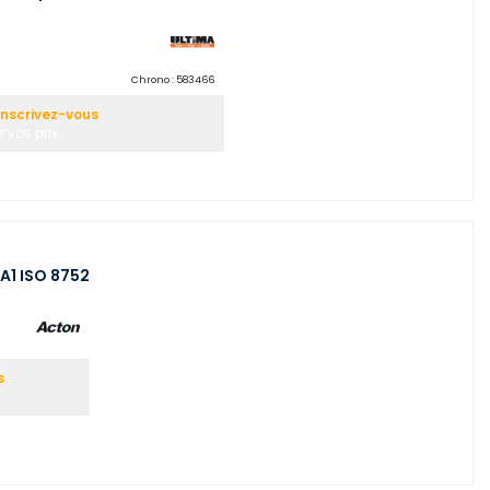
Chrono :
583466
Inscrivez-vous
 vos prix
 A1 ISO 8752
s