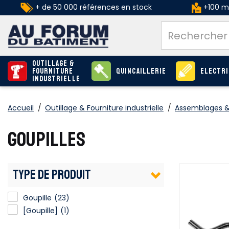
+ de 50 000 références en stock
+100 ma
Outillage &
Fourniture
Quincaillerie
Electri
industrielle
Accueil
/
Outillage & Fourniture industrielle
/
Assemblages & 
GOUPILLES
TYPE DE PRODUIT
Goupille
(23)
[Goupille]
(1)