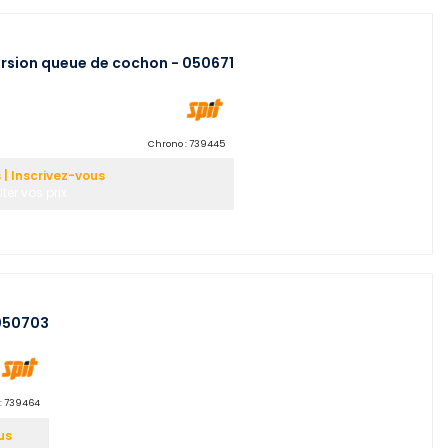
ersion queue de cochon - 050671
Chrono :
739445
| Inscrivez-vous
ter vos prix
 050703
:
739464
us