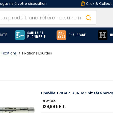
gasins à votre disposition
Click & Collect
Sanitaire
cité
Chauffage
H
Plomberie
Fixations
/
Fixations Lourdes
Cheville TRIGA Z-XTREM Spit tête hexa
A partir de :
129,69 €
H.T.