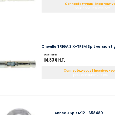
Connectez-vous | Inscrivez-v
pour consulter vos prix
Cheville TRIGA Z X-TREM Spit version t
A partir de :
114,83 €
H.T.
Connectez-vous | Inscrivez-vo
pour consulter vos prix
Anneau Spit M12 - 658480