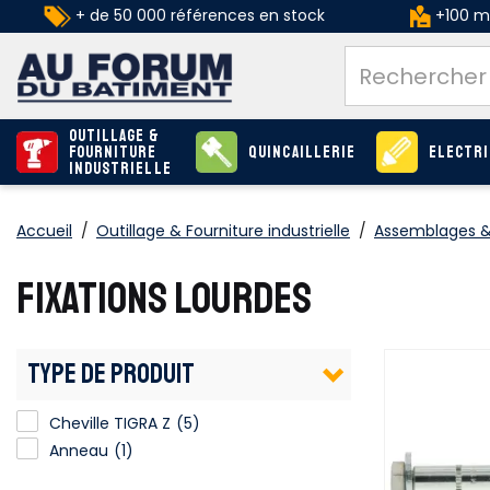
+ de 50 000 références en stock
+100 ma
Outillage &
Fourniture
Quincaillerie
Electri
industrielle
Accueil
/
Outillage & Fourniture industrielle
/
Assemblages & 
FIXATIONS LOURDES
TYPE DE PRODUIT
Cheville TIGRA Z
(5)
Anneau
(1)