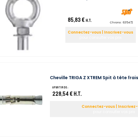
85,83 €
H.T.
Chrono :
635472
Connectez-vous | Inscrivez-vous
pour consulter vos prix
Cheville TRIGA Z XTREM Spit à tête frai
A partir de :
228,54 €
H.T.
Connectez-vous | Inscrivez
pour consulter vos prix