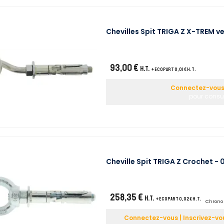
Chevilles Spit TRIGA Z X-TREM v
93,00 €
H.T.
+ ecopart 0,01 € H.T.
Connectez-vous 
pour consul
Cheville Spit TRIGA Z Crochet -
258,35 €
H.T.
+ ecopart 0,02 € H.T.
Chrono 
Connectez-vous | Inscrivez-vo