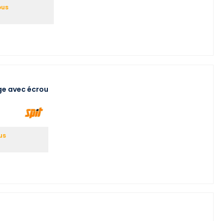
ous
ige avec écrou
us