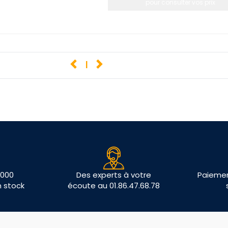
pour consulter vos prix
1
 000
Des experts à votre
Paiemen
n stock
écoute au 01.86.47.68.78