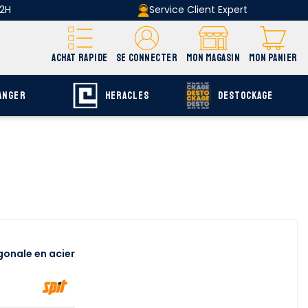
 2H
Service Client Expert
ACHAT RAPIDE
SE CONNECTER
MON MAGASIN
MON PANIER
ANGER
HERACLES
DESTOCKAGE
gonale en acier