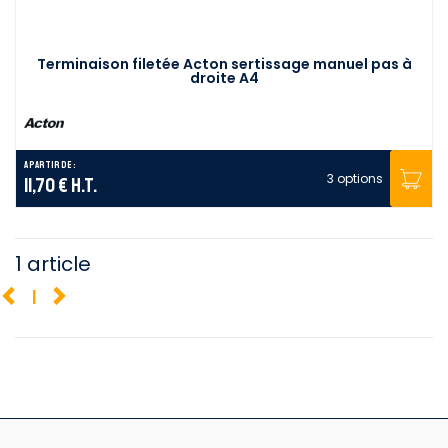
Terminaison filetée Acton sertissage manuel pas à
droite A4
A partir de :
3 options
11,70 €
H.T.
1 article
1