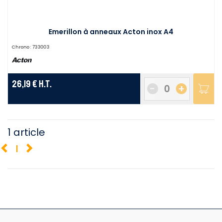
Emerillon à anneaux Acton inox A4
Chrono :
733003
26,19 €
H.T.
-
+
1 article
1