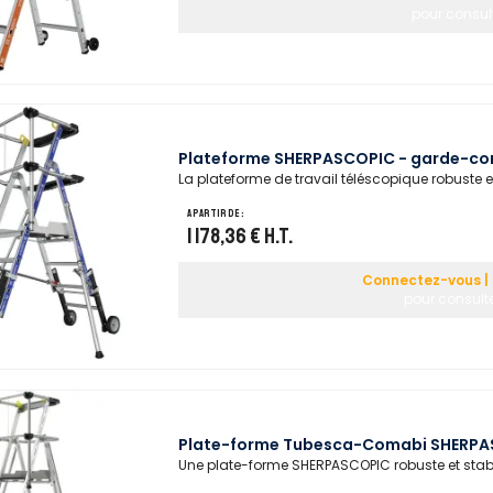
pour consult
Plateforme SHERPASCOPIC - garde-cor
La plateforme de travail téléscopique robuste et
A partir de :
1 178,36 €
H.T.
Connectez-vous | 
pour consulte
Plate-forme Tubesca-Comabi SHERPA
Une plate-forme SHERPASCOPIC robuste et stabl