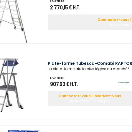
A partir de :
2 770,15 €
H.T.
Connectez-vous | 
pour consulte
Plate-forme Tubesca-Comabi RAPTO
La plate-forme alu la plus légère du marché !
A partir de :
907,93 €
H.T.
Connectez-vous | Inscrivez-vous
pour consulter vos prix