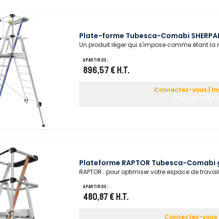
Plate-forme Tubesca-Comabi SHERPAM
Un produit léger qui s'impose comme étant la 
A partir de :
896,57 €
H.T.
Connectez-vous | In
pour consulter v
Plateforme RAPTOR Tubesca-Comabi 
RAPTOR : pour optimiser votre espace de travai
A partir de :
480,87 €
H.T.
Connectez-vous |