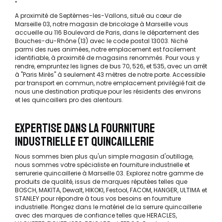
"
A proximité de Septèmes-les-Vallons, situé au cœur de
Marseille 03, notre magasin de bricolage à Marseille vous
accueille au 116 Boulevard de Paris, dans le département des
Bouches-du-Rhône (13) avec le code postal 13003. Niché
parmi des rues animées, notre emplacement est facilement
identifiable, à proximité de magasins renommés. Pour vous y
rendre, empruntez les lignes de bus 70, 526, et 535, avec un arrêt
à "Paris Mirès" à seulement 43 mètres de notre porte. Accessible
par transport en commun, notre emplacement privilégié fait de
nous une destination pratique pour les résidents des environs
et les quincaillers pro des alentours.
EXPERTISE DANS LA FOURNITURE
INDUSTRIELLE ET QUINCAILLERIE
Nous sommes bien plus qu'un simple magasin d'outillage,
nous sommes votre spécialiste en fourniture industrielle et
serrurerie quincaillerie à Marseille 03. Explorez notre gamme de
produits de qualité, issus de marques réputées telles que
BOSCH, MAKITA, Dewalt, HIKOKI, Festool, FACOM, HANGER, ULTIMA et
STANLEY pour répondre à tous vos besoins en fourniture
industrielle. Plongez dans le matériel de la serrure quincaillerie
avec des marques de confiance telles que HERACLES,