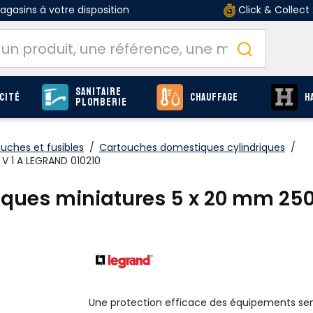
gasins à votre disposition
Click & Collect
Sanitaire
cité
Chauffage
H
Plomberie
uches et fusibles
/
Cartouches domestiques cylindriques
/
 V 1 A LEGRAND 010210
riques miniatures 5 x 20 mm 250
Une protection efficace des équipements sen