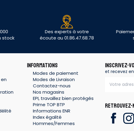
 000
Des experts à votre
Paiemen
n stock
écoute au 01.86.47.68.78
INFORMATIONS
INSCRIVEZ-V
et recevez en
Modes de paiement
 en
Modes de Livraison
Contactez-nous
ration
Nos magasins
EPI, travaillez bien protégés
Prime TOP BTP
RETROUVEZ-N
élité
Informations ENR
Index égalité
Hommes/Femmes