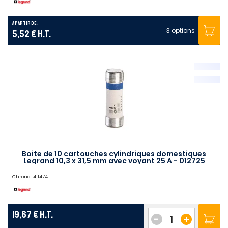
A partir de :
3 options
5,52 €
H.T.
Boite de 10 cartouches cylindriques domestiques
Legrand 10,3 x 31,5 mm avec voyant 25 A - 012725
Chrono :
411474
19,67 €
H.T.
-
+