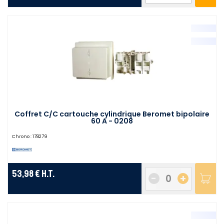
Coffret C/C cartouche cylindrique Beromet bipolaire
60 A - 0208
Chrono :
178279
53,98 €
H.T.
-
+