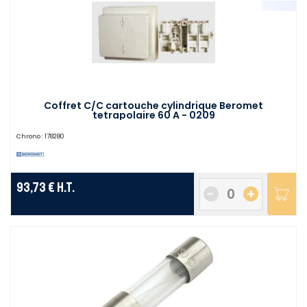
Coffret C/C cartouche cylindrique Beromet
tetrapolaire 60 A - 0209
Chrono :
178280
93,73 €
H.T.
-
+