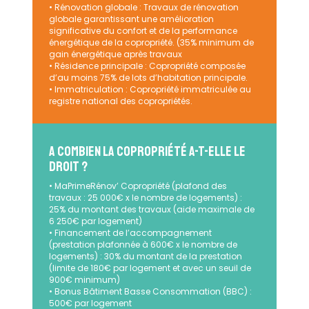
• Rénovation globale : Travaux de rénovation
globale garantissant une amélioration
significative du confort et de la performance
énergétique de la copropriété. (35% minimum de
gain énergétique après travaux
• Résidence principale : Copropriété composée
d’au moins 75% de lots d’habitation principale.
• Immatriculation : Copropriété immatriculée au
registre national des copropriétés.
A COMBIEN LA COPROPRIÉTÉ A-T-ELLE LE
DROIT ?
• MaPrimeRénov’ Copropriété (plafond des
travaux : 25 000€ x le nombre de logements) :
25% du montant des travaux (aide maximale de
6 250€ par logement)
• Financement de l’accompagnement
(prestation plafonnée à 600€ x le nombre de
logements) : 30% du montant de la prestation
(limite de 180€ par logement et avec un seuil de
900€ minimum)
• Bonus Bâtiment Basse Consommation (BBC) :
500€ par logement