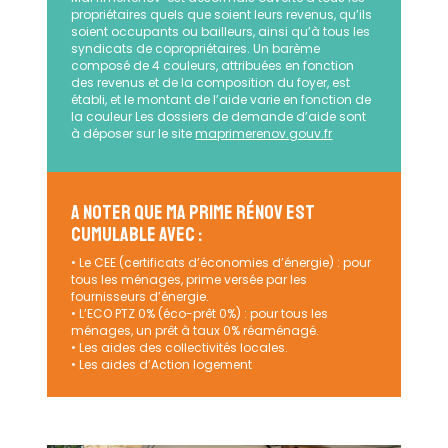
propriétaires quels que soient leurs revenus, qu’ils
soient occupants ou bailleurs, ainsi qu’à tous les
syndicats de copropriétaires. Un barème
composé de 4 couleurs, attribuées en fonction
des revenus et de la composition du foyer, est
établi, et le montant de l’aide varie en fonction de
la couleur Les dossiers de demande d’aide sont
à déposer sur le site
maprimerenov.gouv.fr
A NOTER QUE MA PRIME RÉNOV EST
CUMULABLE AVEC :
• Le CEE (certificats d’économies d’énergie) : pour
tous les ménages, prime versée par les
fournisseurs d’énergie.
• L’ECO PTZ 0% (éco-prêt 0%) : pour tous les
ménages, un prêt à taux 0% réaménagé.
• Les aides des collectivités locales.
• Les aides d’Action logement