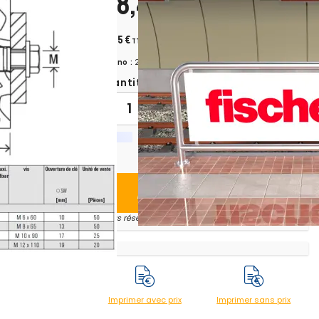
108,46 €
 dans le
H.T.
+ ecopart 0,01 € H.T.
130,15 €
TTC
+ ecopart 0,01 € TTC
Chrono :
233524
Quantité:
-
+
Ajouter au panier
* sous réserve du transporteur
Imprimer avec prix
Imprimer sans prix