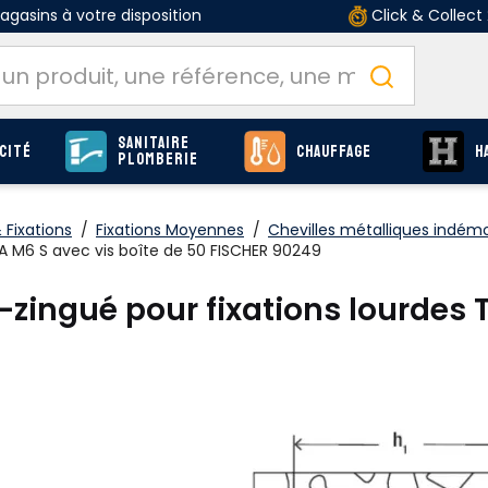
gasins à votre disposition
Click & Collect
Sanitaire
cité
Chauffage
H
Plomberie
Fixations
/
Fixations Moyennes
/
Chevilles métalliques indém
 TA M6 S avec vis boîte de 50 FISCHER 90249
o-zingué pour fixations lourdes 