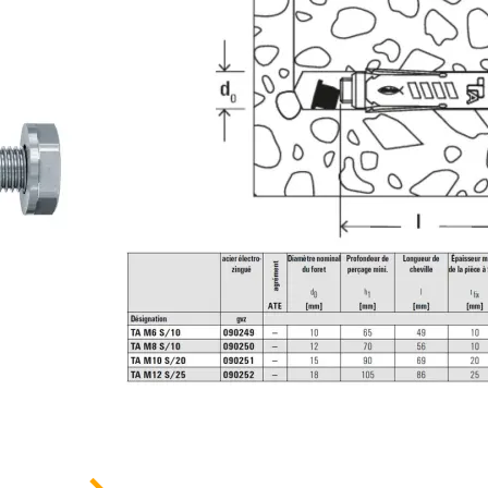
Cheville traversante pour des fixations faciles
béton non fissuré.
LES AVANTAGES DU PRODUIT
Géométrie optimisée
Montage sans saillie en surface
Résistance au feu