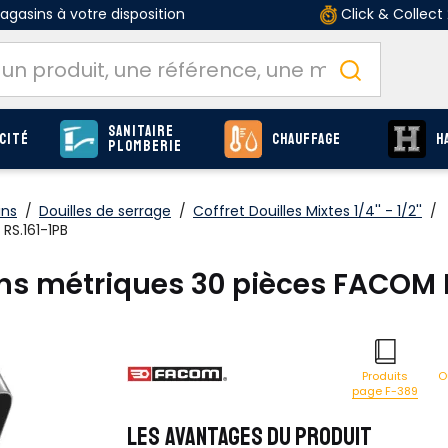
gasins à votre disposition
Click & Collect
Sanitaire
cité
Chauffage
H
Plomberie
ins
/
Douilles de serrage
/
Coffret Douilles Mixtes 1/4'' - 1/2''
/
 RS.161-1PB
6 pans métriques 30 pièces FACOM 
O
Produits
page F-389
LES AVANTAGES DU PRODUIT