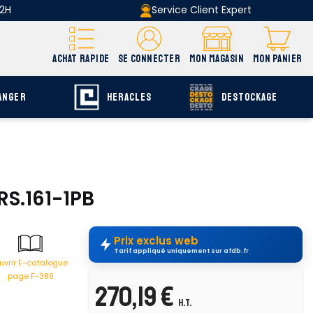
 2H
Service Client Expert
ACHAT RAPIDE
SE CONNECTER
MON MAGASIN
MON PANIER
ANGER
HERACLES
DESTOCKAGE
RS.161-1PB
Prix exclus web
Tarif appliqué uniquement sur afdb.fr
uvrir E-catalogue
page F-389
270,19 €
H.T.