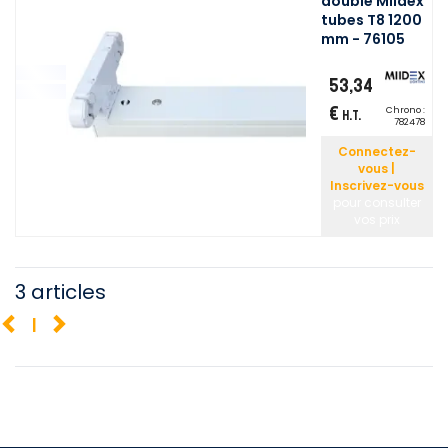
double Miidex
tubes T8 1200
mm - 76105
53,34
€
Chrono :
H.T.
782478
Connectez-
vous |
Inscrivez-vous
pour consulter
vos prix
3 articles
1