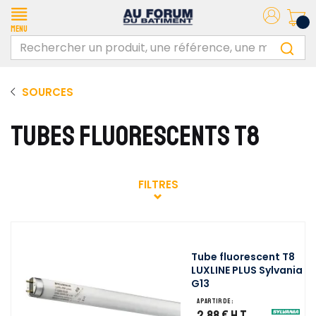
Menu
SOURCES
TUBES FLUORESCENTS T8
FILTRES
Tube fluorescent T8
LUXLINE PLUS Sylvania
G13
A partir de :
2,88 €
H.T.