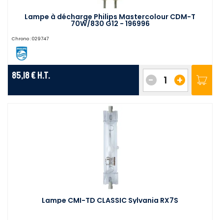
Lampe à décharge Philips Mastercolour CDM-T
70W/830 G12 - 196996
Chrono :
029747
85,18 €
H.T.
-
+
Lampe CMI-TD CLASSIC Sylvania RX7S