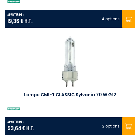
A partir de :
4 options
19,36 €
H.T.
Lampe CMI-T CLASSIC Sylvania 70 W G12
A partir de :
2 options
53,64 €
H.T.