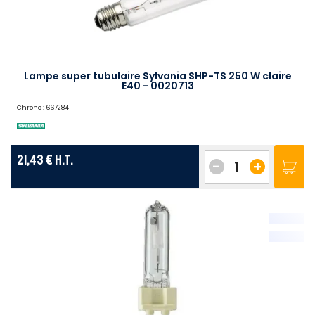
Lampe super tubulaire Sylvania SHP-TS 250 W claire
E40 - 0020713
Chrono :
667284
21,43 €
H.T.
-
+