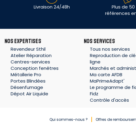
Livraison 24/48h
Plus de 50
références e
NOS EXPERTISES
NOS SERVICES
Revendeur Sthil
Tous nos services
Atelier Réparation
Reproduction de clé
Centres-services
ligne
Conception fenêtres
Marchés et administ
Métallerie Pro
Ma carte AFDB
Portes Blindées
MaPrimeAdapt'
Désenfumage
Le programme de fid
Dépot Air Liquide
Fidz
Contrôle d'accès
Qui sommes-nous ?
Offres de rembourse