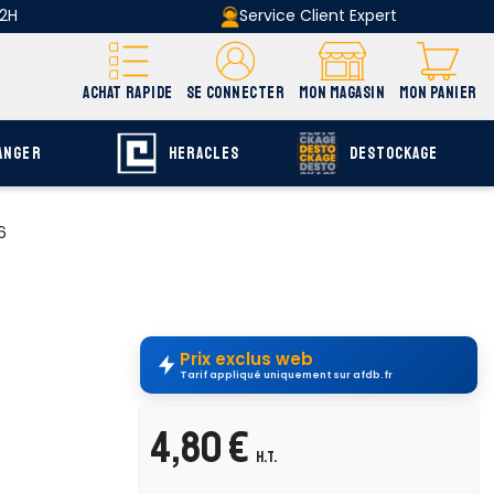
 2H
Service Client Expert
ACHAT RAPIDE
SE CONNECTER
MON MAGASIN
MON PANIER
ANGER
HERACLES
DESTOCKAGE
6
Prix exclus web
Tarif appliqué uniquement sur afdb.fr
4,80 €
H.T.