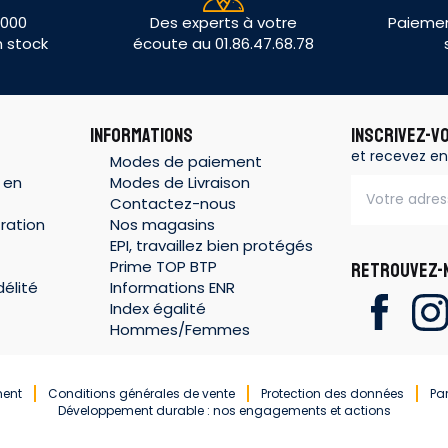
 000
Des experts à votre
Paiemen
n stock
écoute au 01.86.47.68.78
INFORMATIONS
INSCRIVEZ-V
et recevez en
Modes de paiement
 en
Modes de Livraison
Contactez-nous
ration
Nos magasins
EPI, travaillez bien protégés
Prime TOP BTP
RETROUVEZ-N
élité
Informations ENR
Index égalité
Hommes/Femmes
ment
Conditions générales de vente
Protection des données
Pa
Développement durable : nos engagements et actions