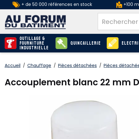
+ de 50 000 références en stock
+100 ma
Outillage &
Fourniture
Quincaillerie
Electri
industrielle
Accueil
/
Chauffage
/
Pièces détachées
/
Pièces détaché
Accouplement blanc 22 mm D