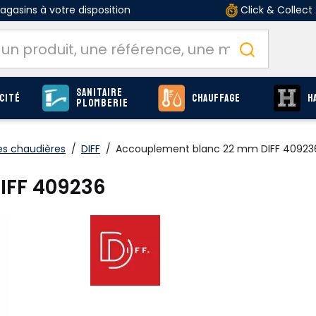
gasins à votre disposition
Click & Collect
Sanitaire
cité
Chauffage
H
Plomberie
es chaudières
/
DIFF
/
Accouplement blanc 22 mm DIFF 40923
IFF 409236