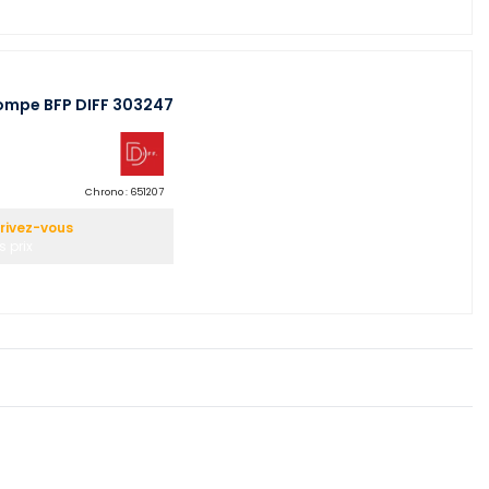
pompe BFP DIFF 303247
Chrono :
651207
rivez-vous
 prix