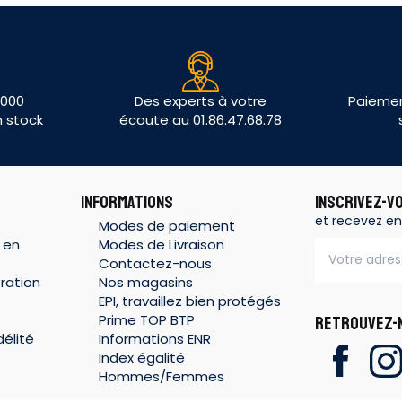
 000
Des experts à votre
Paiemen
n stock
écoute au 01.86.47.68.78
INFORMATIONS
INSCRIVEZ-V
et recevez en
Modes de paiement
 en
Modes de Livraison
Contactez-nous
ration
Nos magasins
EPI, travaillez bien protégés
Prime TOP BTP
RETROUVEZ-N
élité
Informations ENR
Index égalité
Hommes/Femmes