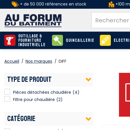
+ de 50 000 références en stock
+100 ma
Outillage &
Fourniture
Quincaillerie
Electri
industrielle
Accueil
/
Nos marques
/
DIFF
TYPE DE PRODUIT
Pièces détachées chaudière
Pièces détachées chaudière
(4)
Filtre pour chaudière
(2)
CATÉGORIE