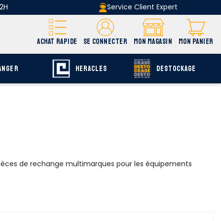
 2H
Service Client Expert
ACHAT RAPIDE
SE CONNECTER
MON MAGASIN
MON PANIER
ANGER
HERACLES
DESTOCKAGE
e pièces de rechange multimarques pour les équipements