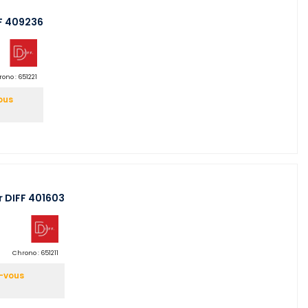
F 409236
ono :
651221
ous
 DIFF 401603
Chrono :
651211
z-vous