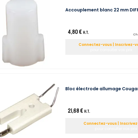
Accouplement blanc 22 mm DIF
4,80 €
H.T.
Chr
Connectez-vous | Inscrivez-v
pour consulter vos prix
Bloc électrode allumage Cougar
21,68 €
H.T.
Connectez-vous | Inscrive
pour consulter vos prix