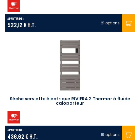
A partir de :
21 options
522,12 €
H.T.
Séche serviette électrique RIVIERA 2 Thermor à fluide
caloporteur
A partir de :
19 options
436,62 €
H.T.