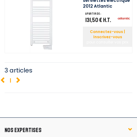
serviettes électrique
2012 Atlantic
A partir de :
131,50 €
H.T.
Connectez-vous |
Inscrivez-vous
pour consulter vos prix
3 articles
1
NOS EXPERTISES