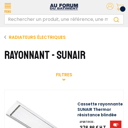
Menu
RADIATEURS ÉLECTRIQUES
RAYONNANT - SUNAIR
FILTRES
Cassette rayonnante
SUNAIR Thermor
résistance blindée
A partir de :
376,86 €
H.T.