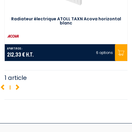
Radiateur électrique ATOLL TAXN Acova horizontal
blanc
A partir de :
6 options
212,33 €
H.T.
1 article
1