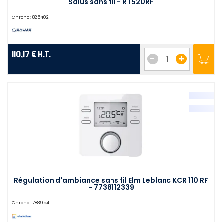
Salus sans fil - RT520RF
Chrono :
825402
110,17 €
H.T.
-
+
Régulation d'ambiance sans fil Elm Leblanc KCR 110 RF
- 7738112339
Chrono :
788954