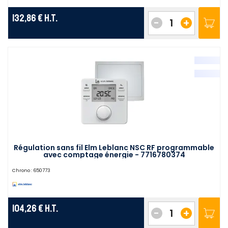
132,86 €
H.T.
-
+
Régulation sans fil Elm Leblanc NSC RF programmable
avec comptage énergie - 7716780374
Chrono :
650773
104,26 €
H.T.
-
+