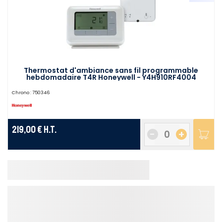
Thermostat d'ambiance sans fil programmable
hebdomadaire T4R Honeywell - Y4H910RF4004
Chrono :
750346
219,00 €
H.T.
-
+