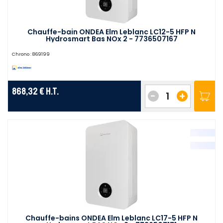
Chauffe-bain ONDEA Elm Leblanc LC12-5 HFP N
Hydrosmart Bas NOx 2 - 7736507167
Chrono :
869199
868,32 €
H.T.
-
+
Chauffe-bains ONDEA Elm Leblanc LC17-5 HFP N