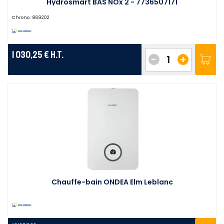
Hydrosmart BAS NOx 2 - 7736507171
Chrono :
869202
1 030,25 €
H.T.
-
+
Chauffe-bain ONDEA Elm Leblanc