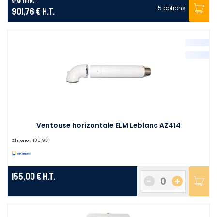
A partir de :
5 options
901,76 €
H.T.
Ventouse horizontale ELM Leblanc AZ414
Chrono :
435193
155,00 €
H.T.
-
+