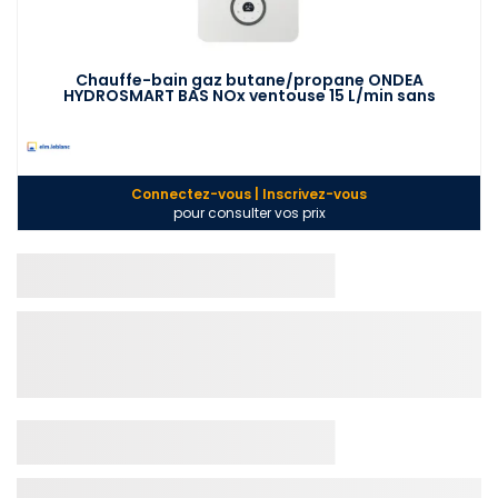
Chauffe-bain gaz butane/propane ONDEA
HYDROSMART BAS NOx ventouse 15 L/min sans
veilleuse LC15-4 HFPB ELM LEBLANC 7736505034
Connectez-vous | Inscrivez-vous
pour consulter vos prix