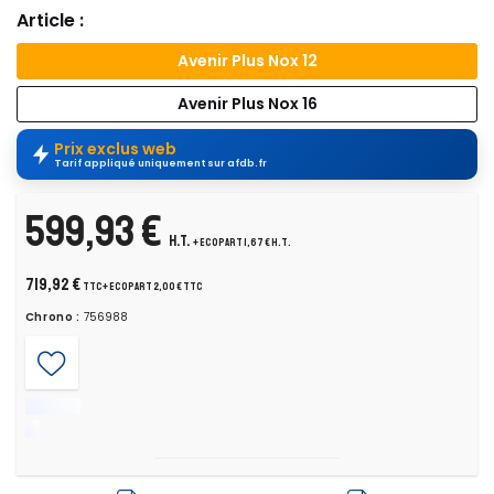
Article :
Avenir Plus Nox 12
Avenir Plus Nox 16
Prix exclus web
Tarif appliqué uniquement sur afdb.fr
599,93 €
H.T.
+ ecopart 1,67 € H.T.
719,92 €
TTC
+ ecopart 2,00 € TTC
Chrono :
756988