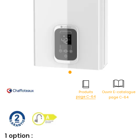
Produits
Ouvrir E-catalogue
page C-64
page C-64
1 option :