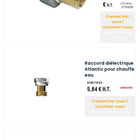
€
Chrono :
H.T.
079928
Connectez-
vous |
Inscrivez-vous
pour consulter
vos prix
Raccord diélectrique
Atlantic pour chauffe
eau
A partir de :
5,84 €
H.T.
Connectez-vous |
Inscrivez-vous
pour consulter vos prix