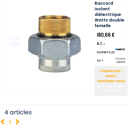
Raccord
isolant
diélectrique
Watts double
femelle
180,66 €
H.T.
+
ecopart 0,02
Chrono
€ H.T.
:
081561
Connectez-
vous |
Inscrivez-vous
pour consulter
vos prix
4 articles
1