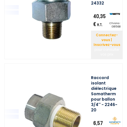
24332
40,35
€
Chrono :
H.T.
081568
Connectez-
vous |
Inscrivez-vous
pour consulter
vos prix
Raccord
isolant
diélectrique
Somatherm
pour ballon
3/4'' - 2246-
20
6,57