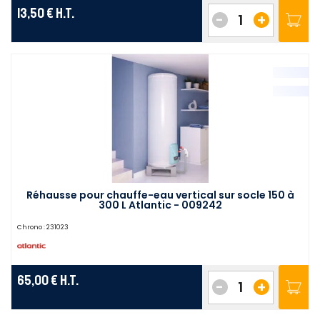
13,50 €
H.T.
-
+
Réhausse pour chauffe-eau vertical sur socle 150 à
300 L Atlantic - 009242
Chrono :
231023
65,00 €
H.T.
-
+