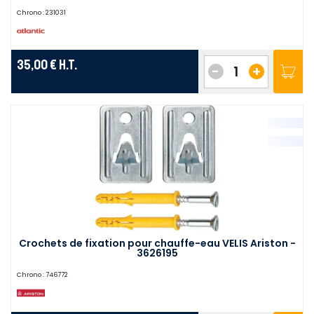
Chrono :
231031
35,00 €
H.T.
-
+
Crochets de fixation pour chauffe-eau VELIS Ariston -
3626195
Chrono :
746772