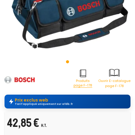
Produits
Ouvrir E-catalogue
page F-178
page F-178
Prix exclus web
Tarif appliqué uniquement sur afdb.fr
42,85 €
H.T.