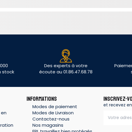
 000
Des experts à votre
Paiemen
n stock
écoute au 01.86.47.68.78
INFORMATIONS
INSCRIVEZ-V
et recevez en
Modes de paiement
 en
Modes de Livraison
Contactez-nous
ration
Nos magasins
EPI, travaillez bien protégés