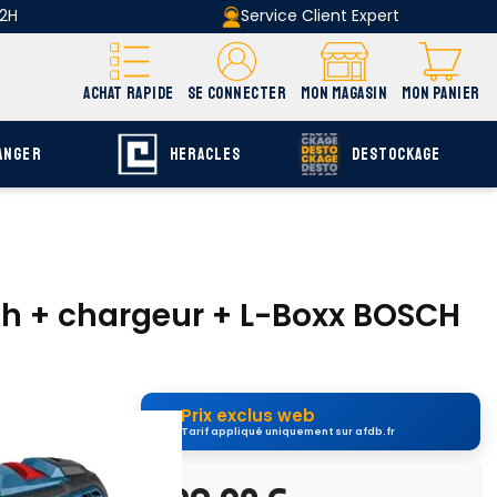
 2H
Service Client Expert
ACHAT RAPIDE
SE CONNECTER
MON MAGASIN
MON PANIER
ANGER
HERACLES
DESTOCKAGE
 Ah + chargeur + L-Boxx BOSCH
Prix exclus web
Tarif appliqué uniquement sur afdb.fr