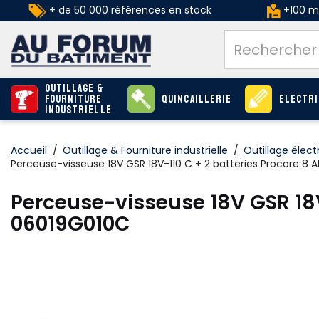
+ de 50 000 références en stock
+100 ma
Outillage &
Fourniture
Quincaillerie
Electri
industrielle
Accueil
/
Outillage & Fourniture industrielle
/
Outillage élect
Perceuse-visseuse 18V GSR 18V-110 C + 2 batteries Procore 8
Perceuse-visseuse 18V GSR 18V
06019G010C