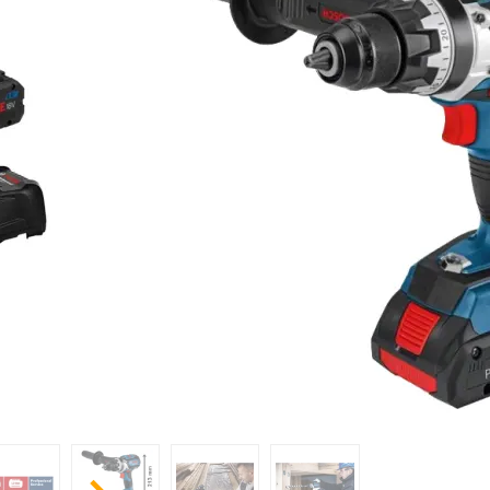
Une perceuse-visseuse robuste avec un cou
de 110 Nm pour une puissance extrême !
LES AVANTAGES DU PRODUIT
Moteur sans charbon
Fonctionnalité Bluetooth Connectivity
Extrêmement puissante et robuste de la ca