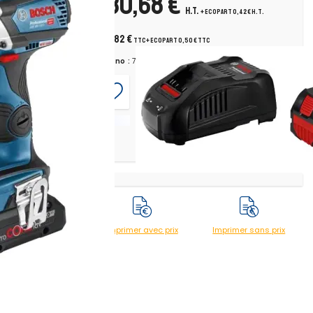
730,68 €
ple maximal
H.T.
+ ecopart 0,42 € H.T.
876,82 €
TTC
+ ecopart 0,50 € TTC
Chrono :
765747
tégorie 18 V
Imprimer avec prix
Imprimer sans prix