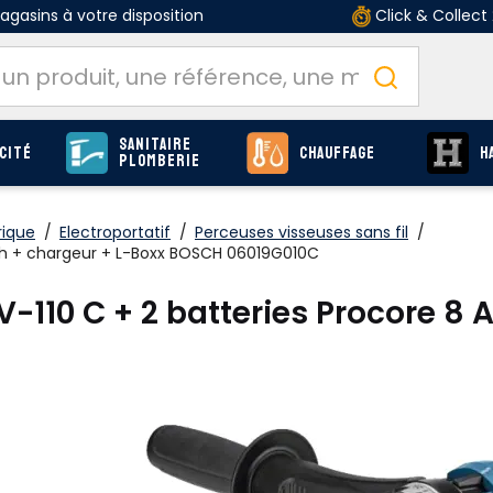
gasins à votre disposition
Click & Collect
Sanitaire
cité
Chauffage
H
Plomberie
rique
/
Electroportatif
/
Perceuses visseuses sans fil
/
 Ah + chargeur + L-Boxx BOSCH 06019G010C
-110 C + 2 batteries Procore 8