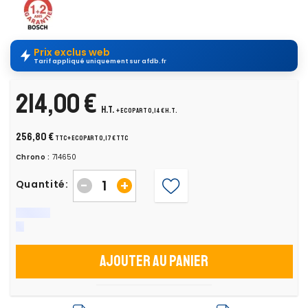
Prix exclus web
Tarif appliqué uniquement sur afdb.fr
214,00 €
H.T.
+ ecopart 0,14 € H.T.
256,80 €
TTC
+ ecopart 0,17 € TTC
Chrono :
714650
-
+
Quantité:
Ajouter au panier