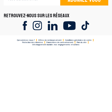
RETROUVEZ-NOUS SUR LES RÉSEAUX
Qui sommes-nous ?
Offres de remboursement
Conditions générales de vente
Protection des données
Paramètres de consentement
Plan du site
Développement durable : nos engagements et actions