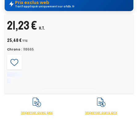
Prix exclus web
Tarif appliqué uniquement sur afdb.fr
21,23 €
H.T.
25,48 €
TTC
Chrono :
118665
Imprimer avec prix
Imprimer sans prix