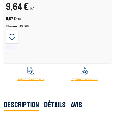
9,64 €
H.T.
11,57 €
TTC
Chrono :
491366
Imprimer avec prix
Imprimer sans prix
Description
Détails
Avis