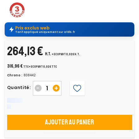
Prix exclus web
Tarif appliqué uniquement sur afdb.fr
264,13 €
H.T.
+ ecopart 0,02 € H.T.
316,96 €
TTC
+ ecopart 0,02 € TTC
Chrono :
838442
-
+
Quantité:
Ajouter au panier