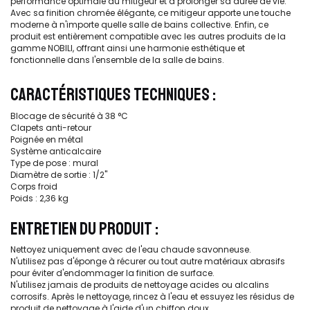
performance optimale du mitigeur et à prolonger sa durée de vie.
Avec sa finition chromée élégante, ce mitigeur apporte une touche
moderne à n'importe quelle salle de bains collective. Enfin, ce
produit est entièrement compatible avec les autres produits de la
gamme NOBILI, offrant ainsi une harmonie esthétique et
fonctionnelle dans l'ensemble de la salle de bains.
CARACTÉRISTIQUES TECHNIQUES :
Blocage de sécurité à 38 °C
Clapets anti-retour
Poignée en métal
Système anticalcaire
Type de pose : mural
Diamètre de sortie : 1/2''
Corps froid
Poids : 2,36 kg
ENTRETIEN DU PRODUIT :
Nettoyez uniquement avec de l'eau chaude savonneuse.
N'utilisez pas d'éponge à récurer ou tout autre matériaux abrasifs
pour éviter d'endommager la finition de surface.
N'utilisez jamais de produits de nettoyage acides ou alcalins
corrosifs. Après le nettoyage, rincez à l'eau et essuyez les résidus de
produit de nettoyage à l'aide d'un chiffon doux.