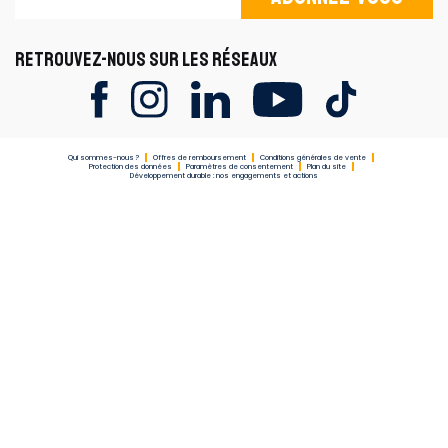
RETROUVEZ-NOUS SUR LES RÉSEAUX
Qui sommes-nous ?
Offres de remboursement
Conditions générales de vente
Protection des données
Paramètres de consentement
Plan du site
Développement durable : nos engagements et actions