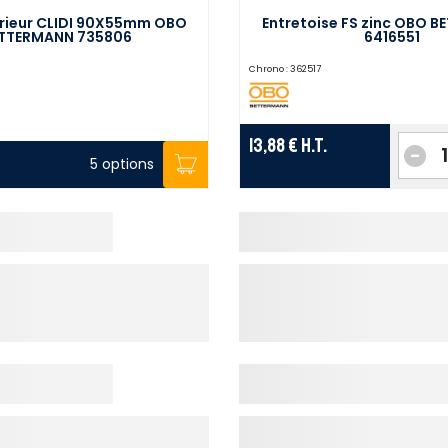
érieur CLIDI 90X55mm OBO
Entretoise FS zinc OBO 
TTERMANN 735806
6416551
Chrono :
362517
13,88 €
H.T.
-
5 options