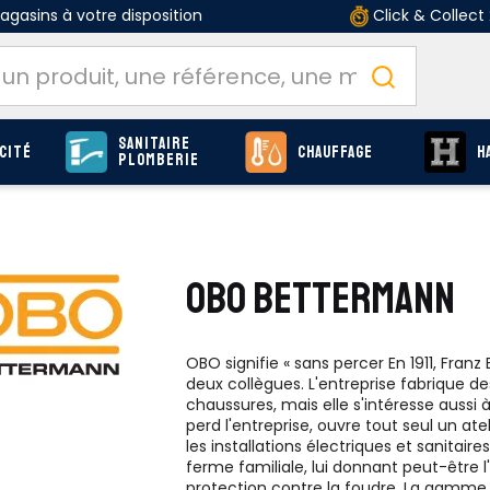
gasins à votre disposition
Click & Collect
Sanitaire
cité
Chauffage
H
Plomberie
OBO BETTERMANN
OBO signifie « sans percer En 1911, Fra
deux collègues. L'entreprise fabrique de
chaussures, mais elle s'intéresse aussi 
perd l'entreprise, ouvre tout seul un at
les installations électriques et sanitaire
ferme familiale, lui donnant peut-être
protection contre la foudre. La gamme 