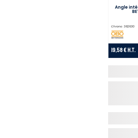
Angle int
BE
Chrono :
362630
19,58 €
H.T.