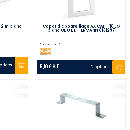
 2 m blanc
Capot d'appareillage AX CAP H16 LG
blanc OBO BETTERMANN 6131297
Chrono :
362671
ptions
5,10 €
H.T.
2 options