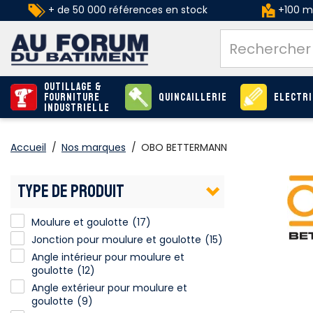
+ de 50 000 références en stock
+100 ma
Outillage &
Fourniture
Quincaillerie
Electri
industrielle
Accueil
/
Nos marques
/
OBO BETTERMANN
TYPE DE PRODUIT
Moulure et goulotte
(17)
Jonction pour moulure et goulotte
Jonction pour moulure et goulotte
(15)
Angle intérieur pour moulure et goulotte
Angle intérieur pour moulure et
goulotte
(12)
Angle extérieur pour moulure et goulotte
Angle extérieur pour moulure et
goulotte
(9)
Embout moulure et goulotte