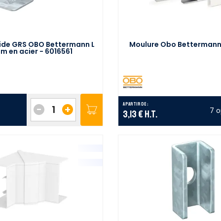
pide GRS OBO Bettermann L
Moulure Obo Bettermann
m en acier - 6016561
A partir de :
-
+
7 o
3,13 €
H.T.