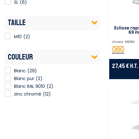
SL
(6)
TAILLE
Éclisse ra
69 m
M10
(2)
Chrono :
362501
COULEUR
27,45 €
H.T.
Blanc
(29)
Blanc pur
(2)
Blanc RAL 9010
(2)
zinc chromé
(12)