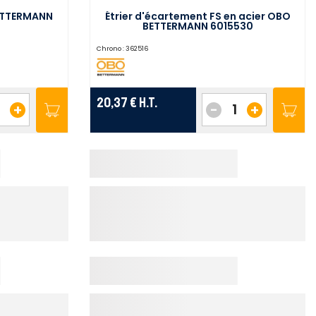
BETTERMANN
Étrier d'écartement FS en acier OBO
BETTERMANN 6015530
Chrono :
362516
20,37 €
H.T.
+
-
+