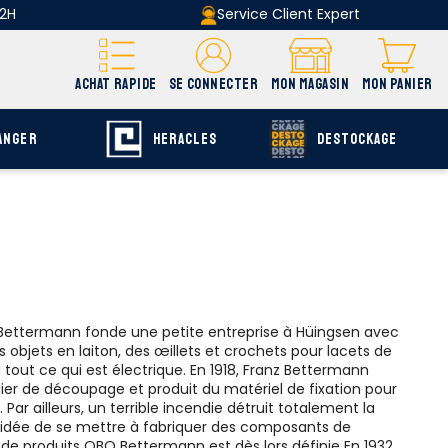
 2H
Service Client Expert
ACHAT RAPIDE
SE CONNECTER
MON MAGASIN
MON PANIER
ANGER
HERACLES
DESTOCKAGE
nz Bettermann fonde une petite entreprise à Hüingsen avec
s objets en laiton, des œillets et crochets pour lacets de
à tout ce qui est électrique. En 1918, Franz Bettermann
elier de découpage et produit du matériel de fixation pour
s. Par ailleurs, un terrible incendie détruit totalement la
 l'idée de se mettre à fabriquer des composants de
de produits OBO Bettermann est dès lors définie En 1932,