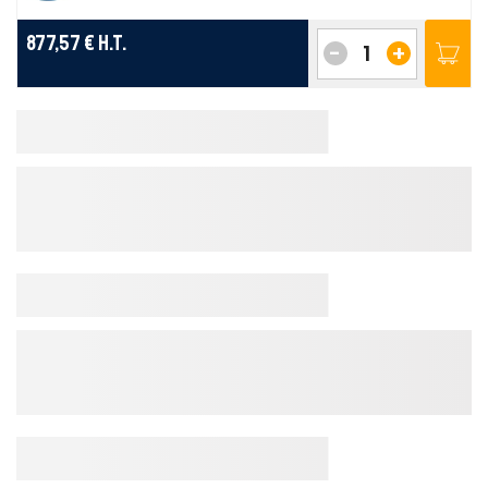
877,57 €
H.T.
-
+