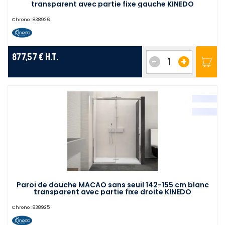
transparent avec partie fixe gauche KINEDO
PA649BTNEG
Chrono :
838926
877,57 €
H.T.
-
+
Paroi de douche MACAO sans seuil 142-155 cm blanc
transparent avec partie fixe droite KINEDO
PA649BTNED
Chrono :
838925