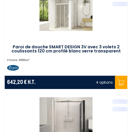
Paroi de douche SMART DESIGN 3V avec 3 volets 2
coulissants 120 cm profilé blanc verre transparent
droite KINEDO PA90266BTNED
Chrono :
838947
642,20 €
H.T.
4 options