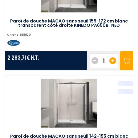
Paroi de douche MACAO sans seuil 155-172 cm blanc
transparent côté droite KINEDO PA650BTNED
Chrono :
838929
2 263,71 €
H.T.
-
+
Paroi de douche MACAO sans seuil 142-155 cm blanc