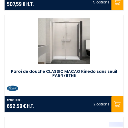
5 options
507,59 €
H.T.
Paroi de douche CLASSIC MACAO Kinedo sans seuil
PA647BTNE
A partir de :
2 options
692,59 €
H.T.