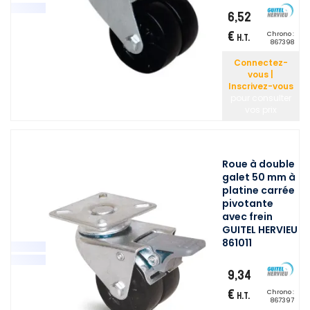
6,52
€
Chrono :
H.T.
867398
Connectez-
vous |
Inscrivez-vous
pour consulter
vos prix
Roue à double
galet 50 mm à
platine carrée
pivotante
avec frein
GUITEL HERVIEU
861011
9,34
€
Chrono :
H.T.
867397