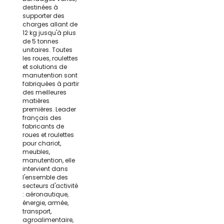
destinées à
supporter des
charges allant de
12 kg jusqu'à plus
de 5 tonnes
unitaires. Toutes
les roues, roulettes
et solutions de
manutention sont
fabriquées à partir
des meilleures
matières
premières. Leader
français des
fabricants de
roues et roulettes
pour chariot,
meubles,
manutention, elle
intervient dans
l'ensemble des
secteurs d'activité
: aéronautique,
énergie, armée,
transport,
agroalimentaire,