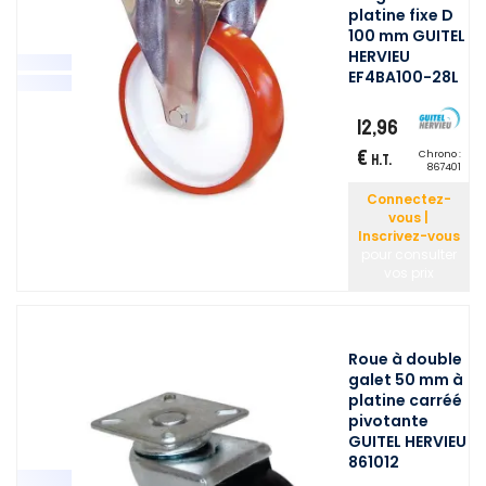
platine fixe D
100 mm GUITEL
HERVIEU
EF4BA100-28L
12,96
€
Chrono :
H.T.
867401
Connectez-
vous |
Inscrivez-vous
pour consulter
vos prix
Roue à double
galet 50 mm à
platine carréé
pivotante
GUITEL HERVIEU
861012