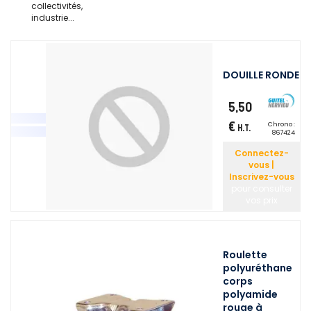
collectivités,
industrie...
DOUILLE RONDE
5,50
€
Chrono :
H.T.
867424
Connectez-
vous |
Inscrivez-vous
pour consulter
vos prix
Roulette
polyuréthane
corps
polyamide
rouge à