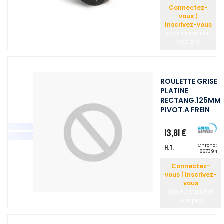
Connectez-
vous |
Inscrivez-vous
pour consulter
vos prix
ROULETTE GRISE
PLATINE
RECTANG.125MM
PIVOT.A FREIN
13,81 €
Chrono :
H.T.
867394
Connectez-
vous | Inscrivez-
vous
pour consulter
vos prix