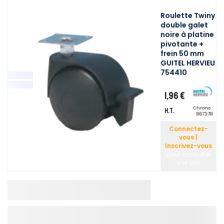
Roulette Twiny
double galet
noire à platine
pivotante +
frein 50 mm
GUITEL HERVIEU
754410
1,96 €
Chrono :
H.T.
867378
Connectez-
vous |
Inscrivez-vous
pour consulter
vos prix