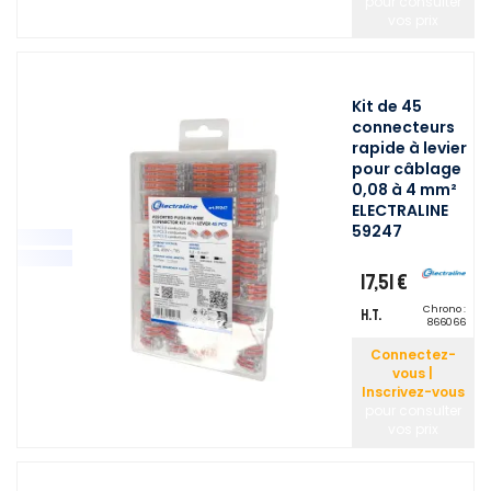
pour consulter
vos prix
Kit de 45
connecteurs
rapide à levier
pour câblage
0,08 à 4 mm²
ELECTRALINE
59247
17,51 €
Chrono :
H.T.
866066
Connectez-
vous |
Inscrivez-vous
pour consulter
vos prix