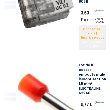
80611
3,63
€
Chrono :
H.T.
866520
Connectez-
vous |
Inscrivez-vous
pour consulter
vos prix
Lot de 10
cosses
embouts male
isolant section
1,5 mm²
ELECTRALINE
62240
0,77 €