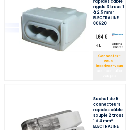
rapides câble
rigide 3 trous 1
à 2,5 mm²
ELECTRALINE
80620
1,64 €
Chrono :
H.T.
866523
Connectez-
vous |
Inscrivez-vous
pour consulter
vos prix
Sachet de 5
connecteurs
rapides câble
souple 2 trous
1 à 4 mm²
ELECTRALINE