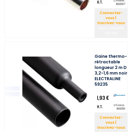
Chrono :
H.T.
866517
Connectez-
vous |
Inscrivez-vous
pour consulter
vos prix
Gaine thermo-
rétractable
longueur 2 m D
3,2-1,6 mm noir
ELECTRALINE
59235
1,93 €
Chrono :
H.T.
866511
Connectez-
vous |
Inscrivez-vous