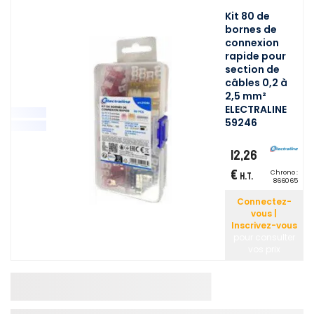
Kit 80 de
bornes de
connexion
rapide pour
section de
câbles 0,2 à
2,5 mm²
ELECTRALINE
59246
12,26
€
Chrono :
H.T.
866065
Connectez-
vous |
Inscrivez-vous
pour consulter
vos prix