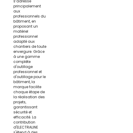
s’adresse
principalement
aux
professionnels du
bâtiment, en
proposant un
matériel
professionnel
adapté aux
chantiers de toute
envergure. Grâce
à une gamme
complète
d'outillage
professionnel et
d'outillage pour le
bâtiment, la
marque facilite
chaque étape de
la réalisation des
projets,
garantissant
sécurité et
efficacité. La
contribution
d'ELECTRALINE
s'étend à des