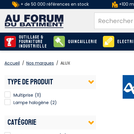
+ de 50 000 références en stock
+100 ma
Outillage &
Fourniture
Quincaillerie
Electri
industrielle
Accueil
/
Nos marques
/
ALUX
TYPE DE PRODUIT
Multiprise
(11)
Lampe halogène
(2)
CATÉGORIE