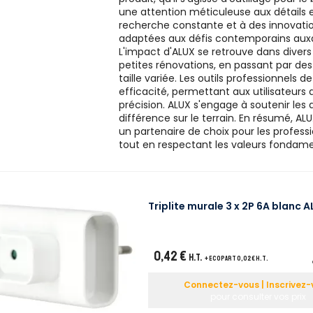
une attention méticuleuse aux détails e
recherche constante et à des innovatio
adaptées aux défis contemporains auxqu
L'impact d'ALUX se retrouve dans divers
petites rénovations, en passant par des
taille variée. Les outils professionnels d
efficacité, permettant aux utilisateurs
précision. ALUX s'engage à soutenir les 
différence sur le terrain. En résumé, ALU
un partenaire de choix pour les professi
tout en respectant les valeurs fondamen
Triplite murale 3 x 2P 6A blanc 
0,42 €
H.T.
+ ecopart 0,02 € H.T.
Connectez-vous | Inscrivez-
pour consulter vos prix