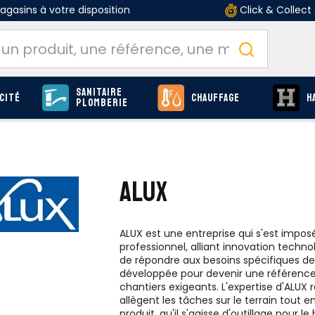
gasins à votre disposition
Click & Collect
Sanitaire
cité
Chauffage
H
Plomberie
ALUX
ALUX est une entreprise qui s'est impos
professionnel, alliant innovation techno
de répondre aux besoins spécifiques de
développée pour devenir une référence 
chantiers exigeants. L'expertise d'ALUX 
allègent les tâches sur le terrain tou
produit, qu'il s'agisse d'outillage pour