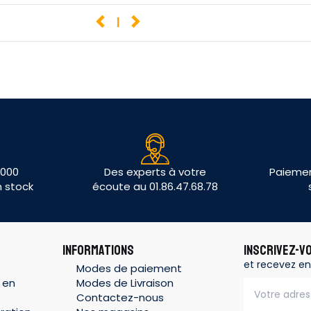
1
 000
Des experts à votre
Paiemen
n stock
écoute au 01.86.47.68.78
INFORMATIONS
INSCRIVEZ-V
et recevez en
Modes de paiement
 en
Modes de Livraison
Contactez-nous