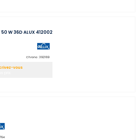
V 50 W 36D ALUX 412002
Chrono :
392169
crivez-vous
s prix
764