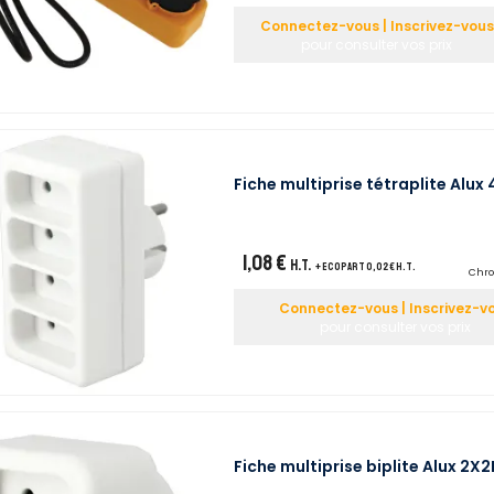
Connectez-vous | Inscrivez-vous
pour consulter vos prix
Fiche multiprise tétraplite Alux 
1,08 €
H.T.
+ ecopart 0,02 € H.T.
Chro
Connectez-vous | Inscrivez-v
pour consulter vos prix
Fiche multiprise biplite Alux 2X2