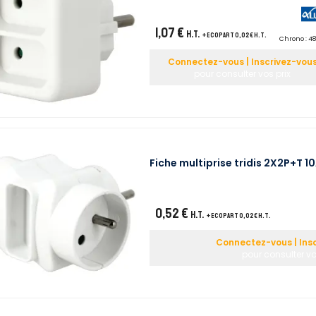
1,07 €
H.T.
+ ecopart 0,02 € H.T.
Chrono :
48
Connectez-vous | Inscrivez-vou
pour consulter vos prix
Fiche multiprise tridis 2X2P+T 
0,52 €
H.T.
+ ecopart 0,02 € H.T.
Connectez-vous | Ins
pour consulter vo