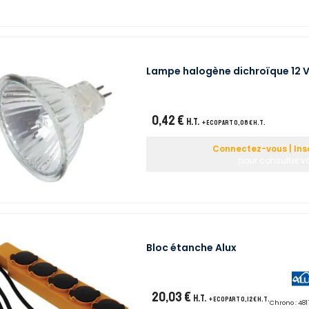
Lampe halogène dichroïque 12 
0,42 €
H.T.
+ ecopart 0,08 € H.T.
Connectez-vous | Ins
pour consulter vo
Bloc étanche Alux
20,03 €
H.T.
+ ecopart 0,12 € H.T.
Chrono :
481