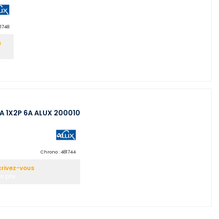
1748
s
10A 1X2P 6A ALUX 200010
Chrono :
481744
crivez-vous
s prix