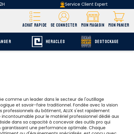
 2H
Service Client Expert
ACHAT RAPIDE
SE CONNECTER
MON MAGASIN
MON PANIER
ANGER
HERACLES
DESTOCKAGE
ée comme un leader dans le secteur de l'outillage
logique et savoir-faire traditionnel. Fondée avec la vision
s professionnels du bâtiment, ALUX s'est rapidement
incontournable pour le matériel professionnel dédié aux
réside dans sa capacité à concevoir des outils pro qui
t en garantissant une performance optimale. Chaque
 le bâtiment ou d'équipements spécialisés, est conçu avec