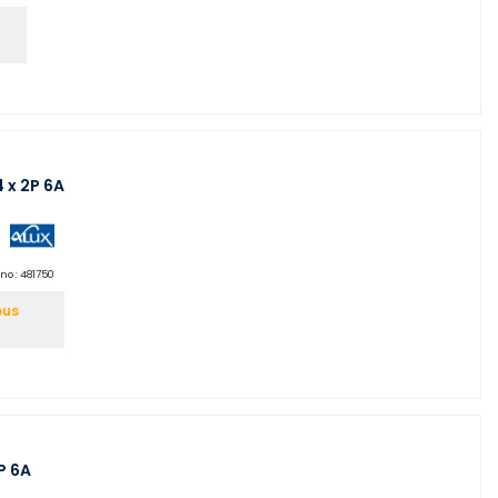
4 x 2P 6A
no :
481750
ous
P 6A