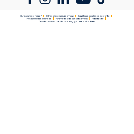
Qui sommes-nous ?
Offres de remboursement
Conditions générales de vente
Protection des données
Paramètres de consentement
Plan du site
Développement durable : nos engagements et actions