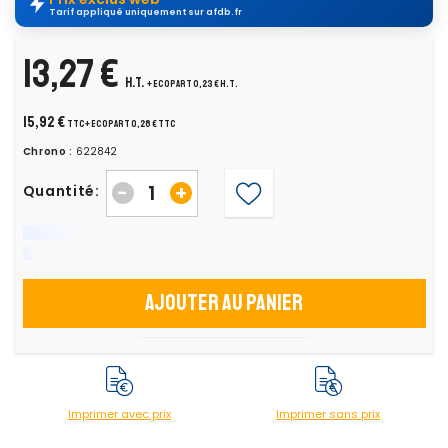
Tarif appliqué uniquement sur afdb.fr
13,27 €
H.T.
+ ecopart 0,23 € H.T.
15,92 €
TTC
+ ecopart 0,28 € TTC
Chrono :
622842
-
+
Quantité:
Ajouter au panier
Imprimer avec prix
Imprimer sans prix