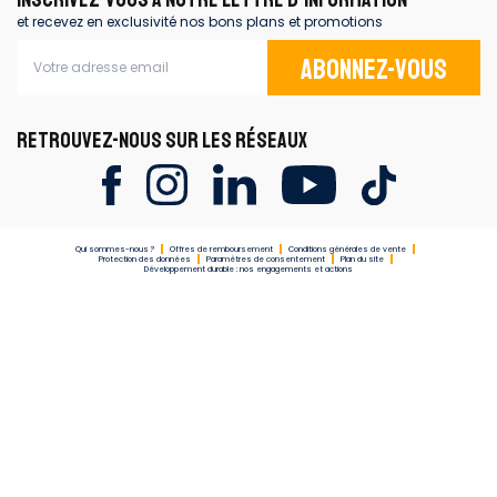
et recevez en exclusivité nos bons plans et promotions
Abonnez-vous
RETROUVEZ-NOUS SUR LES RÉSEAUX
Qui sommes-nous ?
Offres de remboursement
Conditions générales de vente
Protection des données
Paramètres de consentement
Plan du site
Développement durable : nos engagements et actions