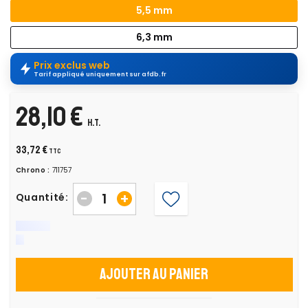
5,5 mm
6,3 mm
Prix exclus web
Tarif appliqué uniquement sur afdb.fr
28,10 €
H.T.
33,72 €
TTC
Chrono :
711757
-
+
Quantité:
Ajouter au panier